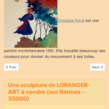
Christine Ferré
est une
peintre morbihannaise (56). Elle travaille beaucoup ses
couleurs pour donner du mouvement à ses toiles.
Previous article: Marina Guilloret
Next artic
Prev
Next
Une sculpture de LORANGER-
ART à vendre (sur Rennes -
35000)