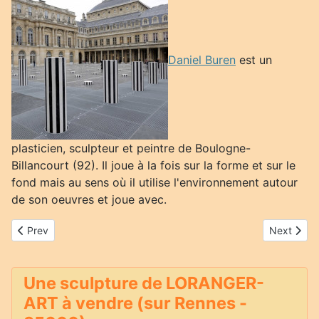
Daniel Buren
est un
plasticien, sculpteur et peintre de Boulogne-
Billancourt (92). Il joue à la fois sur la forme et sur le
fond mais au sens où il utilise l'environnement autour
de son oeuvres et joue avec.
Previous article: Ora-ïto (Ito Morabito)
Next articl
Prev
Next
Une sculpture de LORANGER-
ART à vendre (sur Rennes -