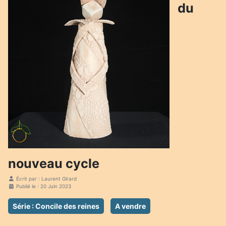
du
nouveau cycle
Écrit par :
Laurent Girard
Publié le : 20 Juin 2023
Série : Concile des reines
A vendre