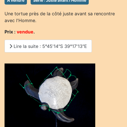
A vendre
Série : Juste avant l'Homme
Une tortue près de la côté juste avant sa rencontre
avec l'Homme.
Prix :
vendue
.
Lire la suite : 5°45'14"S 39°17'13"E