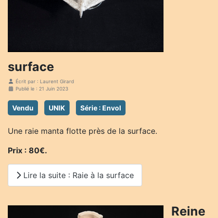
surface
Écrit par :
Laurent Girard
Publié le : 21 Juin 2023
Vendu
UNIK
Série : Envol
Une raie manta flotte près de la surface.
Prix : 80€.
Lire la suite : Raie à la surface
Reine