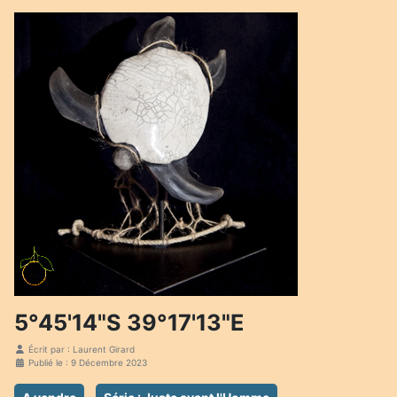
5°45'14"S 39°17'13"E
Écrit par :
Laurent Girard
Publié le : 9 Décembre 2023