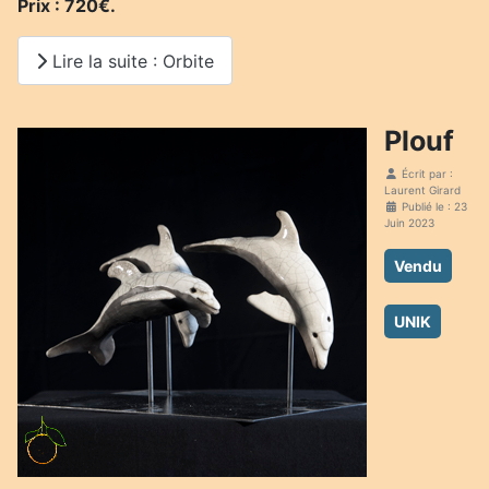
Prix : 720€.
Lire la suite : Orbite
Plouf
Écrit par :
Laurent Girard
Publié le : 23
Juin 2023
Vendu
UNIK