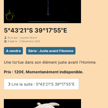
5°43'21"S 39°17'55"E
Écrit par :
Laurent Girard
Publié le : 2 Décembre 2023
A vendre
Série : Juste avant l'Homme
Une tortue dans son élément juste avant l'Homme.
Prix : 120€. Momentanément indisponible.
Lire la suite : 5°43'21"S 39°17'55"E