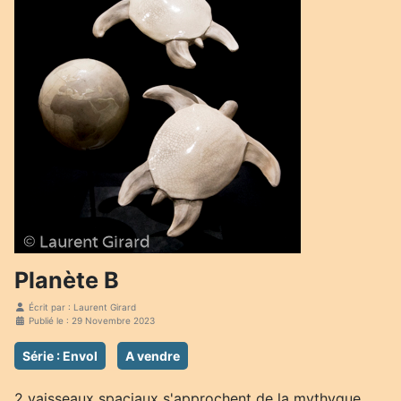
Planète B
Écrit par :
Laurent Girard
Publié le : 29 Novembre 2023
Série : Envol
A vendre
2 vaisseaux spaciaux s'approchent de la mythyque