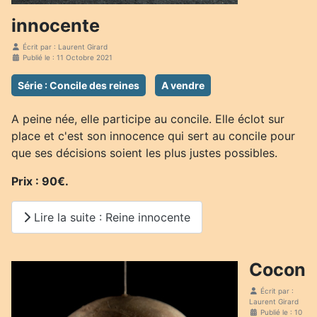
innocente
Écrit par :
Laurent Girard
Publié le : 11 Octobre 2021
Série : Concile des reines
A vendre
A peine née, elle participe au concile. Elle éclot sur
place et c'est son innocence qui sert au concile pour
que ses décisions soient les plus justes possibles.
Prix : 90€.
Lire la suite : Reine innocente
Cocon
Écrit par :
Laurent Girard
Publié le : 10