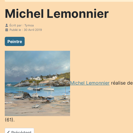
Michel Lemonnier
Écrit par :
Tymoa
Publié le : 30 Avril 2019
Peintre
Michel Lemonnier
réalise de
(61).
Article précédent : Patrick Marguet
Précédent