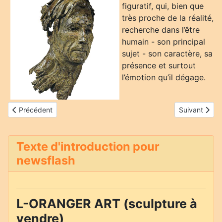
figuratif, qui, bien que
très proche de la réalité,
recherche dans l’être
humain - son principal
sujet - son caractère, sa
présence et surtout
l’émotion qu’il dégage.
Article précédent : Noëlle Bréhier
Article suivan
Précédent
Suivant
Texte d'introduction pour
newsflash
L-ORANGER ART (sculpture à
vendre)