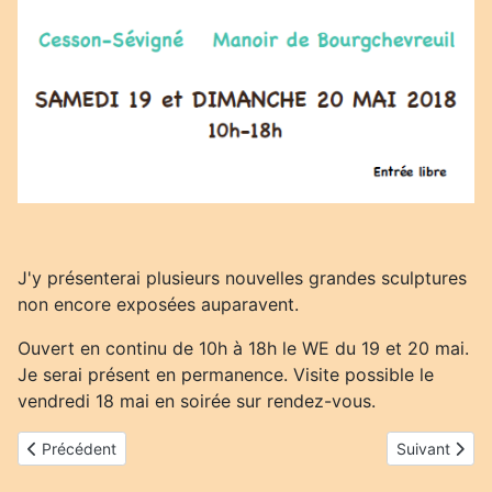
J'y présenterai plusieurs nouvelles grandes sculptures
non encore exposées auparavent.
Ouvert en continu de 10h à 18h le WE du 19 et 20 mai.
Je serai présent en permanence. Visite possible le
vendredi 18 mai en soirée sur rendez-vous.
Article précédent : Expo/vente Le Petit Marché de l'Art le 3 Juin
Article suiva
Précédent
Suivant