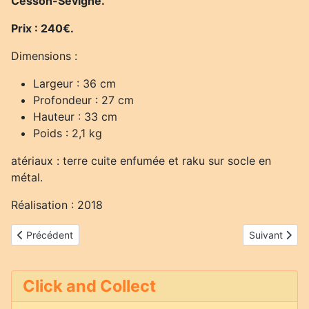
Cesson-Sévigné.
Prix : 240€.
Dimensions :
Largeur : 36 cm
Profondeur : 27 cm
Hauteur : 33 cm
Poids : 2,1 kg
atériaux : terre cuite enfumée et raku sur socle en
métal.
Réalisation : 2018
Article précédent : Voyage vers Mars
Article suivan
Précédent
Suivant
Click and Collect