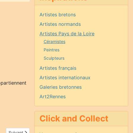
Artistes bretons
Artistes normands
Artistes Pays de la Loire
Céramistes
Peintres
Sculpteurs
Artistes français
Artistes internationaux
appartiennent
Galeries bretonnes
Art2Rennes
Click and Collect
Article suivant : Sandrine Voisin
Suivant