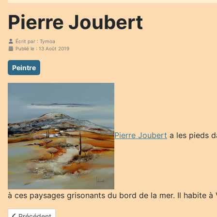
Pierre Joubert
Écrit par :
Tymoa
Publié le : 13 Août 2019
Peintre
Pierre Joubert
a les pieds da
à ces paysages grisonants du bord de la mer. Il habite à
Article précédent : Farid Kourtaa
Précédent