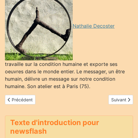
Nathalie Decoster
travaille sur la condition humaine et exporte ses
oeuvres dans le monde entier. Le messager, un être
humain, délivre un message sur notre condition
humaine. Son atelier est à Paris (75).
Article précédent : Blek le Rat (Xavier Prout)
Article suivan
Précédent
Suivant
Texte d'introduction pour
newsflash