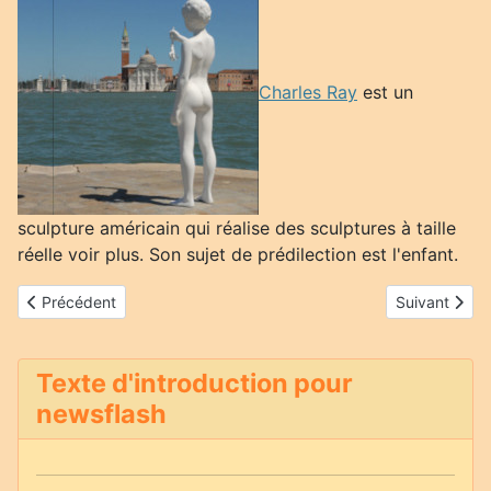
Charles Ray
est un
sculpture américain qui réalise des sculptures à taille
réelle voir plus. Son sujet de prédilection est l'enfant.
Article précédent : Lynette Yiadom-Boakye
Article suiva
Précédent
Suivant
Texte d'introduction pour
newsflash