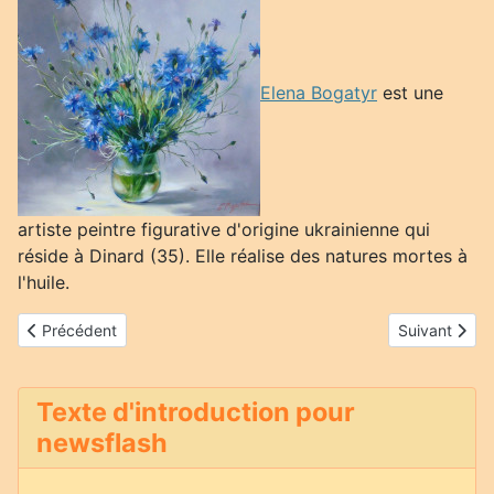
Elena Bogatyr
est une
artiste peintre figurative d'origine ukrainienne qui
réside à Dinard (35). Elle réalise des natures mortes à
l'huile.
Article précédent : Dominique Bizien
Article suiva
Précédent
Suivant
Texte d'introduction pour
newsflash