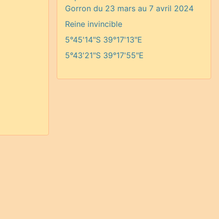
Gorron du 23 mars au 7 avril 2024
Reine invincible
5°45'14"S 39°17'13"E
5°43'21"S 39°17'55"E