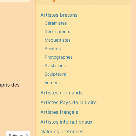
Artistes bretons
Céramistes
Dessinateurs
Maquettistes
Peintres
Photographes
Plasticiens
Sculpteurs
Verriers
mpris des
Artistes normands
Artistes Pays de la Loire
Artistes français
Artistes internationaux
Galeries bretonnes
Article suivant : Nicole Seiler
Suivant