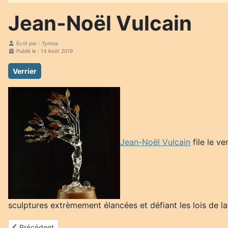
Jean-Noël Vulcain
Écrit par :
Tymoa
Publié le : 14 Août 2019
Verrier
Jean-Noël Vulcain
file le v
sculptures extrèmement élancées et défiant les lois de la 
Article précédent : Claire Briant
Précédent