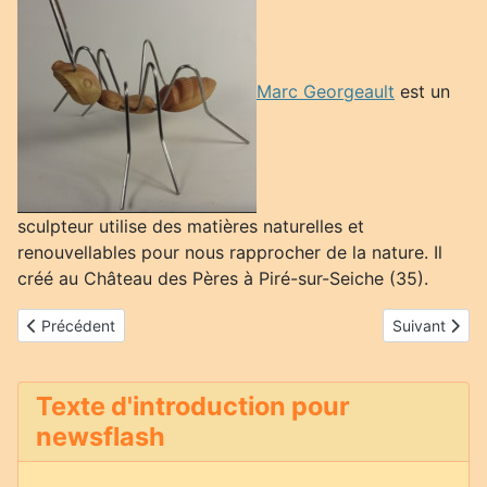
Marc Georgeault
est un
sculpteur utilise des matières naturelles et
renouvellables pour nous rapprocher de la nature. Il
créé au Château des Pères à Piré-sur-Seiche (35).
Article précédent : Bruno Ronzier
Article suivan
Précédent
Suivant
Texte d'introduction pour
newsflash