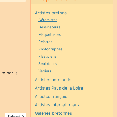
Artistes bretons
Céramistes
Dessinateurs
Maquettistes
Peintres
Photographes
Plasticiens
Sculpteurs
Verriers
ire par la
Artistes normands
Artistes Pays de la Loire
Artistes français
Artistes internationaux
Galeries bretonnes
Article suivant : Fabienne Nogris
Suivant