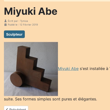
Miyuki Abe
Écrit par :
Tymoa
Publié le : 12 Février 2019
Sculpteur
Miyuki Abe
s'est installée à
suite. Ses formes simples sont pures et élégantes.
Article précédent : Fabinonzoli
Précédent