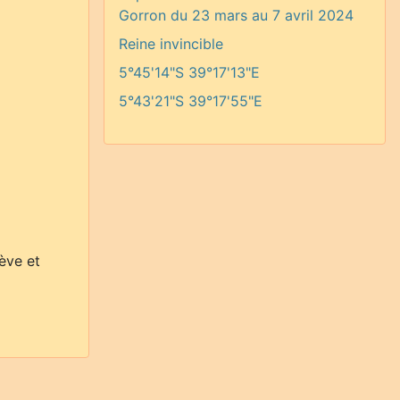
Gorron du 23 mars au 7 avril 2024
Reine invincible
5°45'14"S 39°17'13"E
5°43'21"S 39°17'55"E
lève et