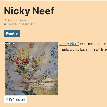
Nicky Neef
Écrit par :
Tymoa
Publié le : 12 Juillet 2017
Peintre
Nicky Neef
est une artiste 
l'huile avec les main et tra
Article précédent : Gérard Mursic
Précédent