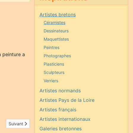
Artistes bretons
Céramistes
Dessinateurs
Maquettistes
Peintres
a peinture a
Photographes
Plasticiens
Sculpteurs
Verriers
Artistes normands
Artistes Pays de la Loire
Artistes français
Artistes internationaux
Article suivant : Jean-Pierre Blandel
Suivant
Galeries bretonnes