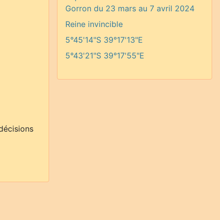
Gorron du 23 mars au 7 avril 2024
Reine invincible
5°45'14"S 39°17'13"E
5°43'21"S 39°17'55"E
 décisions