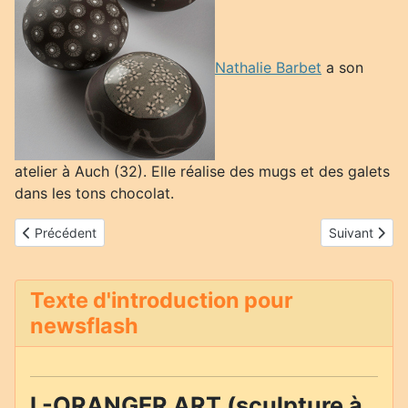
Nathalie Barbet
a son
atelier à Auch (32). Elle réalise des mugs et des galets
dans les tons chocolat.
Article précédent : Caroline Wagenaas
Article suiva
Précédent
Suivant
Texte d'introduction pour
newsflash
L-ORANGER ART (sculpture à