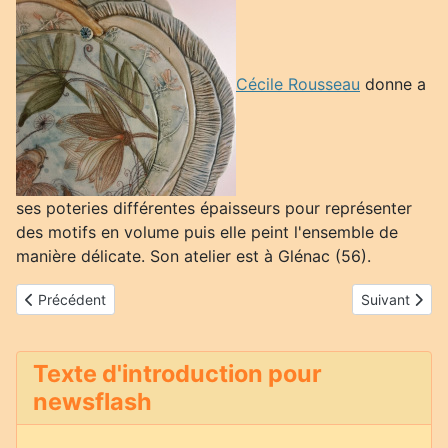
Cécile Rousseau
donne a
ses poteries différentes épaisseurs pour représenter
des motifs en volume puis elle peint l'ensemble de
manière délicate. Son atelier est à Glénac (56).
Article précédent : Pauline Tanguy
Article suiva
Précédent
Suivant
Texte d'introduction pour
newsflash