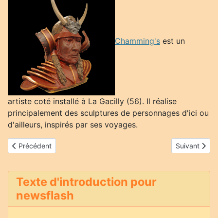
Chamming's
est un
artiste coté installé à La Gacilly (56). Il réalise
principalement des sculptures de personnages d'ici ou
d'ailleurs, inspirés par ses voyages.
Article précédent : Pierre Pignon
Article suiva
Précédent
Suivant
Texte d'introduction pour
newsflash