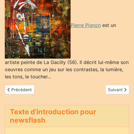
Pierre Pignon
est un
artiste peinte de La Gacilly (56). Il décrit lui-même son
oeuvres comme un jeu sur les contrastes, la lumière,
les tons, le toucher...
Article précédent : Gilles Brasseur
Article suiva
Précédent
Suivant
Texte d'introduction pour
newsflash