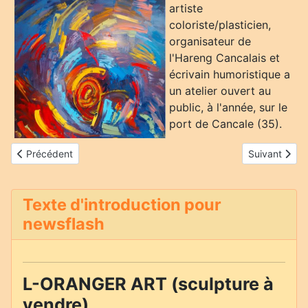
artiste
coloriste/plasticien,
organisateur de
l'Hareng Cancalais et
écrivain humoristique a
un atelier ouvert au
public, à l'année, sur le
port de Cancale (35).
Article précédent : Etiou
Article suiva
Précédent
Suivant
Texte d'introduction pour
newsflash
L-ORANGER ART (sculpture à
vendre)